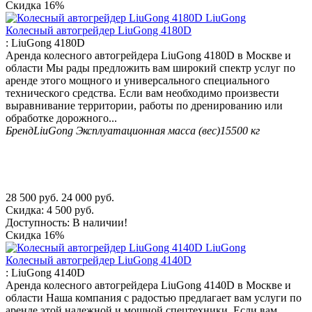
Скидка
16%
Колесный автогрейдер LiuGong 4180D
:
LiuGong 4180D
Аренда колесного автогрейдера LiuGong 4180D в Москве и
области Мы рады предложить вам широкий спектр услуг по
аренде этого мощного и универсального специального
технического средства. Если вам необходимо произвести
выравнивание территории, работы по дренированию или
обработке дорожного...
Бренд
LiuGong
Эксплуатационная масса (вес)
15500 кг
28 500
руб.
24 000
руб.
Скидка:
4 500
руб.
Доступность:
В наличии!
Скидка
16%
Колесный автогрейдер LiuGong 4140D
:
LiuGong 4140D
Аренда колесного автогрейдера LiuGong 4140D в Москве и
области Наша компания с радостью предлагает вам услуги по
аренде этой надежной и мощной спецтехники. Если вам