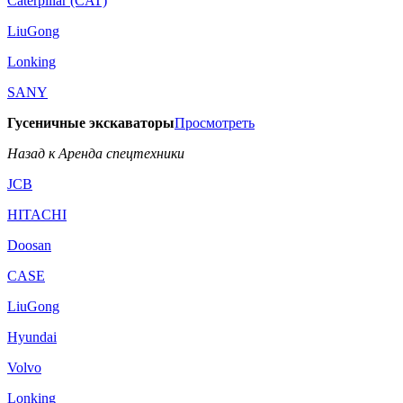
Caterpillar (CAT)
LiuGong
Lonking
SANY
Гусеничные экскаваторы
Просмотреть
Назад к Аренда спецтехники
JCB
HITACHI
Doosan
CASE
LiuGong
Hyundai
Volvo
Lonking