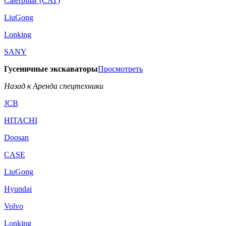
Caterpillar (CAT)
LiuGong
Lonking
SANY
Гусеничные экскаваторы
Просмотреть
Назад к Аренда спецтехники
JCB
HITACHI
Doosan
CASE
LiuGong
Hyundai
Volvo
Lonking