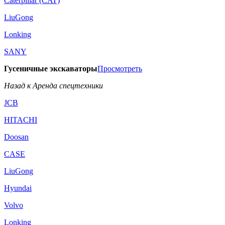
Caterpillar (CAT)
LiuGong
Lonking
SANY
Гусеничные экскаваторы
Просмотреть
Назад к Аренда спецтехники
JCB
HITACHI
Doosan
CASE
LiuGong
Hyundai
Volvo
Lonking