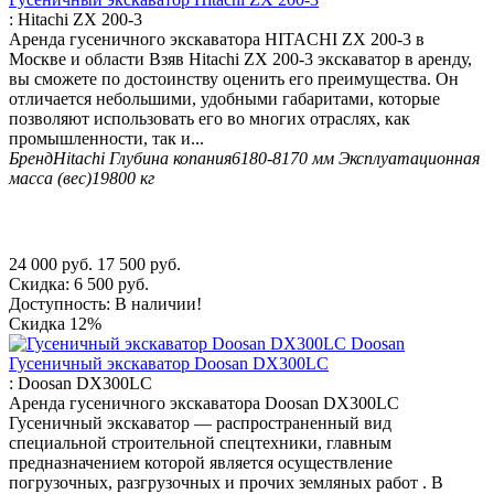
:
Hitachi ZX 200-3
Аренда гусеничного экскаватора HITACHI ZX 200-3 в
Москве и области Взяв Hitachi ZX 200-3 экскаватор в аренду,
вы сможете по достоинству оценить его преимущества. Он
отличается небольшими, удобными габаритами, которые
позволяют использовать его во многих отраслях, как
промышленности, так и...
Бренд
Hitachi
Глубина копания
6180-8170 мм
Эксплуатационная
масса (вес)
19800 кг
24 000
руб.
17 500
руб.
Скидка:
6 500
руб.
Доступность:
В наличии!
Скидка
12%
Гусеничный экскаватор Doosan DX300LC
:
Doosan DX300LC
Аренда гусеничного экскаватора Doosan DX300LC
Гусеничный экскаватор — распространенный вид
специальной строительной спецтехники, главным
предназначением которой является осуществление
погрузочных, разгрузочных и прочих земляных работ . В