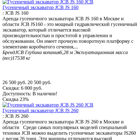
Гусеничный экскаватор JCB JS 160
:
JCB JS 160
Аренда гусеничного экскаватора JCB JS 160 в Москве и
области JCB JS160 - это мощный гидравлический гусеничный
экскаватор, который отличается высокой
производительностью и простотой в управлении и
обслуживании. Он имеет прочную поворотную платформу с
элементами коробчатого сечения,...
Бренд
JCB
Глубина копания
6,28 м
Эксплуатационная масса
(вес)
17538 кг
26 500
руб.
20 500
руб.
Скидка:
6 000
руб.
Доступность:
В наличии!
Скидка
23%
Гусеничный экскаватор JCB JS 260
:
JCB JS 260
Аренда гусеничного экскаватора JCB JS 260 в Москве и
области Среди самых популярных моделей специальной
техники JCB можно выделить гусеничные экскаваторы JS260
с весом 26 тонн. Эти машины отличаются высокой