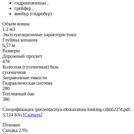
гидроножницы
,
грейфер
,
ямобур (гидробур)
Объем ковша
1,2 м3
Эксплуатационные характеристики
Глубина копания
6,57 м
Размеры
Дорожный просвет
478
Колесная (гусеничная) база
гусеничная
Заправочные емкости
Гидравлическая система
280
Топливный бак
380
Спецификация (prezentacziya-ekskavatora-lonking-cdm6225f.pdf,
3,124 Kb) [
Скачать
]
Похожее
Скидка
23%