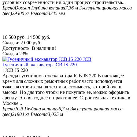
условиях современности ни один процесс строительства...
Бренд
Doosan
Глубина копания
7,36 м
Эксплуатационная масса
(вес)
29300 кг
Высота
3345 мм
16 500
руб.
14 500
руб.
Скидка:
2 000
руб.
Доступность:
В наличии!
Скидка
23%
Гусеничный экскаватор JCB JS 220
:
JCB JS 220
Аренда гусеничного экскаватора JCB JS 220 В настоящее
время для сложных ремонтных работ часто используется
тяжелая строительная техника, стоимость, которой очень
высока. Но для того чтобы не покупать ее, можно оформить
аренду. Это выгоднее и практичнее. Строительная техника в
Москве...
Бренд
JCB
Глубина копания
6,7 м
Эксплуатационная масса
(вес)
21904 кг
Высота
3,025 м