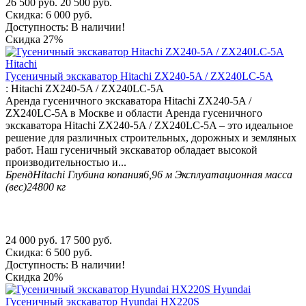
26 500
руб.
20 500
руб.
Скидка:
6 000
руб.
Доступность:
В наличии!
Скидка
27%
Гусеничный экскаватор Hitachi ZX240-5A / ZX240LC-5A
:
Hitachi ZX240-5A / ZX240LC-5A
Аренда гусеничного экскаватора Hitachi ZX240-5A /
ZX240LC-5A в Москве и области Аренда гусеничного
экскаватора Hitachi ZX240-5A / ZX240LC-5A – это идеальное
решение для различных строительных, дорожных и земляных
работ. Наш гусеничный экскаватор обладает высокой
производительностью и...
Бренд
Hitachi
Глубина копания
6,96 м
Эксплуатационная масса
(вес)
24800 кг
24 000
руб.
17 500
руб.
Скидка:
6 500
руб.
Доступность:
В наличии!
Скидка
20%
Гусеничный экскаватор Hyundai HX220S