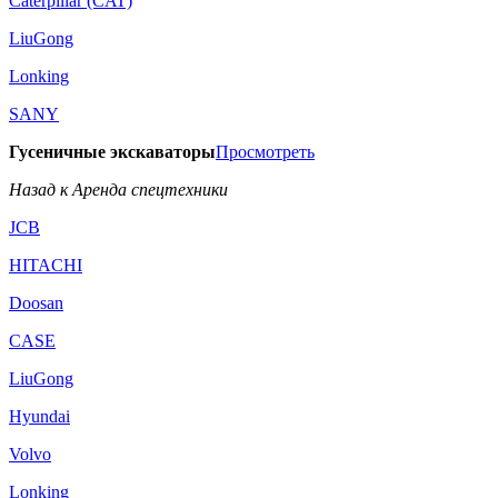
Caterpillar (CAT)
LiuGong
Lonking
SANY
Гусеничные экскаваторы
Просмотреть
Назад к Аренда спецтехники
JCB
HITACHI
Doosan
CASE
LiuGong
Hyundai
Volvo
Lonking