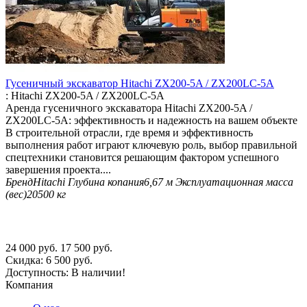
Гусеничный экскаватор Hitachi ZX200-5A / ZX200LC-5A
:
Hitachi ZX200-5A / ZX200LC-5A
Аренда гусеничного экскаватора Hitachi ZX200-5A /
ZX200LC-5A: эффективность и надежность на вашем объекте
В строительной отрасли, где время и эффективность
выполнения работ играют ключевую роль, выбор правильной
спецтехники становится решающим фактором успешного
завершения проекта....
Бренд
Hitachi
Глубина копания
6,67 м
Эксплуатационная масса
(вес)
20500 кг
24 000
руб.
17 500
руб.
Скидка:
6 500
руб.
Доступность:
В наличии!
Компания