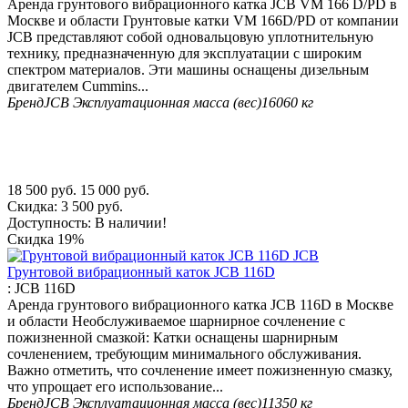
Аренда грунтового вибрационного катка JCB VM 166 D/PD в
Москве и области Грунтовые катки VM 166D/PD от компании
JCB представляют собой одновальцовую уплотнительную
технику, предназначенную для эксплуатации с широким
спектром материалов. Эти машины оснащены дизельным
двигателем Cummins...
Бренд
JCB
Эксплуатационная масса (вес)
16060 кг
18 500
руб.
15 000
руб.
Скидка:
3 500
руб.
Доступность:
В наличии!
Скидка
19%
Грунтовой вибрационный каток JCB 116D
:
JCB 116D
Аренда грунтового вибрационного катка JCB 116D в Москве
и области Необслуживаемое шарнирное сочленение с
пожизненной смазкой: Катки оснащены шарнирным
сочленением, требующим минимального обслуживания.
Важно отметить, что сочленение имеет пожизненную смазку,
что упрощает его использование...
Бренд
JCB
Эксплуатационная масса (вес)
11350 кг