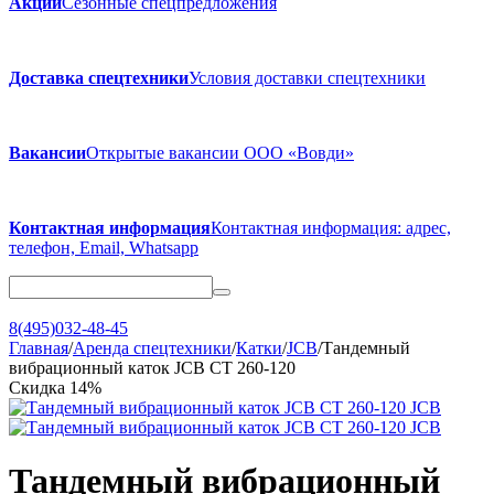
Акции
Сезонные спецпредложения
Доставка спецтехники
Условия доставки спецтехники
Вакансии
Открытые вакансии ООО «Вовди»
Контактная информация
Контактная информация: адрес,
телефон, Email, Whatsapp
8(495)032-48-45
Главная
/
Аренда спецтехники
/
Катки
/
JCB
/
Тандемный
вибрационный каток JCB CT 260-120
Скидка
14%
Тандемный вибрационный