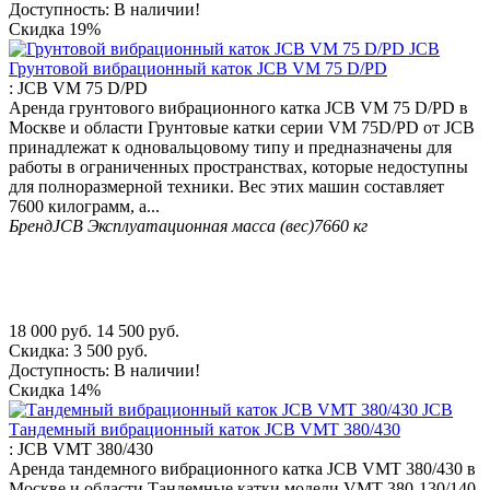
Доступность:
В наличии!
Скидка
19%
Грунтовой вибрационный каток JCB VM 75 D/PD
:
JCB VM 75 D/PD
Аренда грунтового вибрационного катка JCB VM 75 D/PD в
Москве и области Грунтовые катки серии VM 75D/PD от JCB
принадлежат к одновальцовому типу и предназначены для
работы в ограниченных пространствах, которые недоступны
для полноразмерной техники. Вес этих машин составляет
7600 килограмм, а...
Бренд
JCB
Эксплуатационная масса (вес)
7660 кг
18 000
руб.
14 500
руб.
Скидка:
3 500
руб.
Доступность:
В наличии!
Скидка
14%
Тандемный вибрационный каток JCB VMT 380/430
:
JCB VMT 380/430
Аренда тандемного вибрационного катка JCB VMT 380/430 в
Москве и области Тандемные катки модели VMT 380-130/140