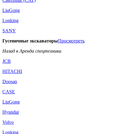
Caterpillar (CAT)
LiuGong
Lonking
SANY
Гусеничные экскаваторы
Просмотреть
Назад к Аренда спецтехники
JCB
HITACHI
Doosan
CASE
LiuGong
Hyundai
Volvo
Lonking