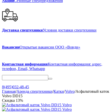
Акции
Сезонные спецпредложения
Доставка спецтехники
Условия доставки спецтехники
Вакансии
Открытые вакансии ООО «Вовди»
Контактная информация
Контактная информация: адрес,
телефон, Email, Whatsapp
8(495)032-48-45
Главная
/
Аренда спецтехники
/
Катки
/
Volvo
/
Асфальтовый каток
Volvo DD15
Скидка
13%