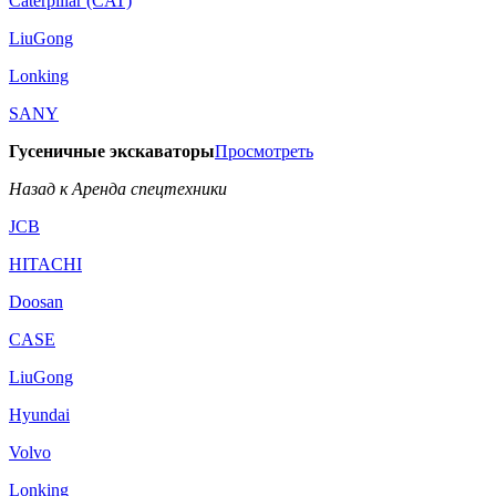
Caterpillar (CAT)
LiuGong
Lonking
SANY
Гусеничные экскаваторы
Просмотреть
Назад к Аренда спецтехники
JCB
HITACHI
Doosan
CASE
LiuGong
Hyundai
Volvo
Lonking