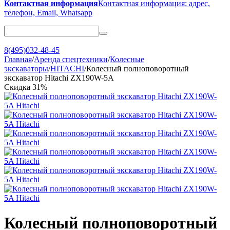
Контактная информация
Контактная информация: адрес,
телефон, Email, Whatsapp
8(495)032-48-45
Главная
/
Аренда спецтехники
/
Колесные
экскаваторы
/
HITACHI
/
Колесный полноповоротный
экскаватор Hitachi ZX190W-5A
Скидка
31%
Колесный полноповоротный