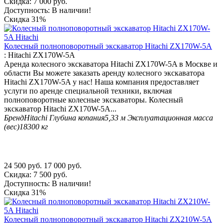
Скидка:
7 000
руб.
Доступность:
В наличии!
Скидка
31%
Колесный полноповоротный экскаватор Hitachi ZX170W-5A
:
Hitachi ZX170W-5A
Аренда колесного экскаватора Hitachi ZX170W-5A в Москве и
области Вы можете заказать аренду колесного экскаватора
Hitachi ZX170W-5A у нас! Наша компания предоставляет
услуги по аренде специальной техники, включая
полноповоротные колесные экскаваторы. Колесный
экскаватор Hitachi ZX170W-5A...
Бренд
Hitachi
Глубина копания
5,33 м
Эксплуатационная масса
(вес)
18300 кг
24 500
руб.
17 000
руб.
Скидка:
7 500
руб.
Доступность:
В наличии!
Скидка
31%
Колесный полноповоротный экскаватор Hitachi ZX210W-5A