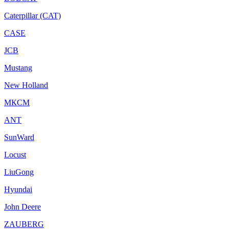
Caterpillar (CAT)
CASE
JCB
Mustang
New Holland
МКСМ
ANT
SunWard
Locust
LiuGong
Hyundai
John Deere
ZAUBERG