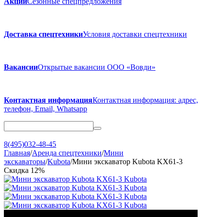
Акции
Сезонные спецпредложения
Доставка спецтехники
Условия доставки спецтехники
Вакансии
Открытые вакансии ООО «Вовди»
Контактная информация
Контактная информация: адрес,
телефон, Email, Whatsapp
8(495)032-48-45
Главная
/
Аренда спецтехники
/
Мини
экскаваторы
/
Kubota
/
Мини экскаватор Kubota KX61-3
Скидка
12%