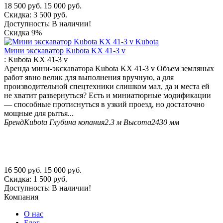
18 500
руб.
15 000
руб.
Скидка:
3 500
руб.
Доступность:
В наличии!
Скидка
9%
Мини экскаватор Kubota KX 41-3 v
:
Kubota KX 41-3 v
Аренда мини-экскаватора Kubota KX 41-3 v Объем земляных
работ явно велик для выполнения вручную, а для
производительной спецтехники слишком мал, да и места ей
не хватит развернуться? Есть и миниатюрные модификации
— способные протиснуться в узкий проезд, но достаточно
мощные для рытья...
Бренд
Kubota
Глубина копания
2.3 м
Высота
2430 мм
16 500
руб.
15 000
руб.
Скидка:
1 500
руб.
Доступность:
В наличии!
Компания
О нас
Блог