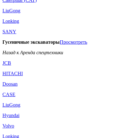
Caterpillar (CAT)
LiuGong
Lonking
SANY
Гусеничные экскаваторы
Просмотреть
Назад к Аренда спецтехники
JCB
HITACHI
Doosan
CASE
LiuGong
Hyundai
Volvo
Lonking