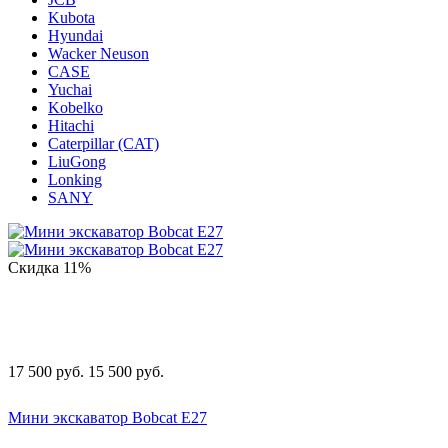
Kubota
Hyundai
Wacker Neuson
CASE
Yuchai
Kobelko
Hitachi
Caterpillar (CAT)
LiuGong
Lonking
SANY
Скидка
11%
17 500
руб.
15 500
руб.
Мини экскаватор Bobcat E27