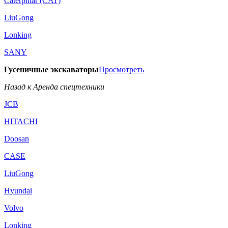
Caterpillar (CAT)
LiuGong
Lonking
SANY
Гусеничные экскаваторы
Просмотреть
Назад к Аренда спецтехники
JCB
HITACHI
Doosan
CASE
LiuGong
Hyundai
Volvo
Lonking