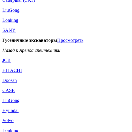
Caterpillar (CAT)
LiuGong
Lonking
SANY
Гусеничные экскаваторы
Просмотреть
Назад к Аренда спецтехники
JCB
HITACHI
Doosan
CASE
LiuGong
Hyundai
Volvo
Lonking