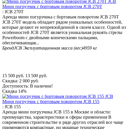
Мини погрузчик с бортовым поворотом JCB 270T
:
JCB 270T
Аренда мини погурзчика с бортовым поворотом JCB 270T
JCB 270T модель обладает рядом уникальных особенностей,
которые делают ее непревзойденной в своем классе. Одной из
особенностей JCB 270T является уникальная рукоять стрелы
Powerboom с двойными коническими пальцами,
обеспечивающая...
Бренд
JCB
Эксплуатационная масса (вес)
4959 кг
15 500
руб.
13 500
руб.
Скидка:
2 000
руб.
Доступность:
В наличии!
Скидка
14%
Мини погрузчик с бортовым поворотом JCB 155
:
JCB 155
Аренда мини погрузчика JCB 155 в Москве и области:
преимущества, характеристики и сферы применения В
современном строительстве и ряде других отраслей все чаще
применяются компактные, но мощные технические