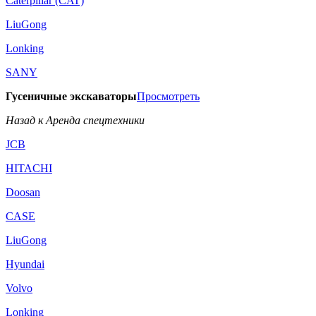
Caterpillar (CAT)
LiuGong
Lonking
SANY
Гусеничные экскаваторы
Просмотреть
Назад к Аренда спецтехники
JCB
HITACHI
Doosan
CASE
LiuGong
Hyundai
Volvo
Lonking