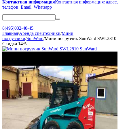
Контактная информация
Контактная информация: адрес,
телефон, Email, Whatsapp
8(495)032-48-45
Главная
/
Аренда спецтехники
/
Мини
погрузчики
/
SunWard
/
Мини погрузчик SunWard SWL2810
Скидка
14%