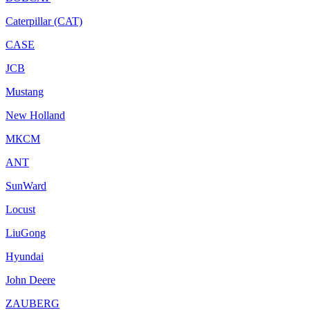
Caterpillar (CAT)
CASE
JCB
Mustang
New Holland
МКСМ
ANT
SunWard
Locust
LiuGong
Hyundai
John Deere
ZAUBERG