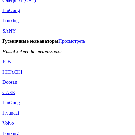
Caterpillar (CAT)
LiuGong
Lonking
SANY
Гусеничные экскаваторы
Просмотреть
Назад к Аренда спецтехники
JCB
HITACHI
Doosan
CASE
LiuGong
Hyundai
Volvo
Lonking