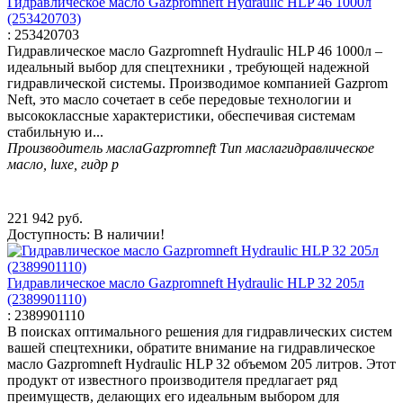
Гидравлическое масло Gazpromneft Hydraulic HLP 46 1000л
(253420703)
:
253420703
Гидравлическое масло Gazpromneft Hydraulic HLP 46 1000л –
идеальный выбор для спецтехники , требующей надежной
гидравлической системы. Производимое компанией Gazprom
Neft, это масло сочетает в себе передовые технологии и
высококлассные характеристики, обеспечивая системам
стабильную и...
Производитель масла
Gazpromneft
Тип масла
гидравлическое
масло, luxe, гидр р
221 942
руб.
Доступность:
В наличии!
Гидравлическое масло Gazpromneft Hydraulic HLP 32 205л
(2389901110)
:
2389901110
В поисках оптимального решения для гидравлических систем
вашей спецтехники, обратите внимание на гидравлическое
масло Gazpromneft Hydraulic HLP 32 объемом 205 литров. Этот
продукт от известного производителя предлагает ряд
преимуществ, делающих его идеальным выбором для