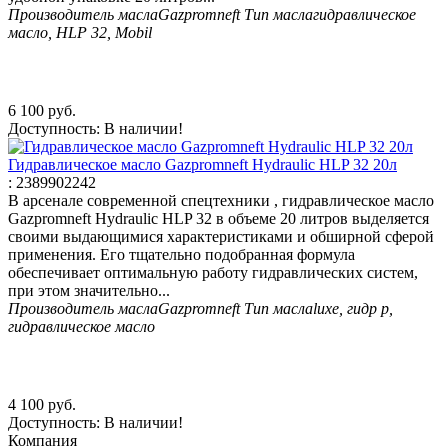
Производитель масла
Gazpromneft
Тип масла
гидравлическое
масло, HLP 32, Mobil
6 100
руб.
Доступность:
В наличии!
Гидравлическое масло Gazpromneft Hydraulic HLP 32 20л
:
2389902242
В арсенале современной спецтехники , гидравлическое масло
Gazpromneft Hydraulic HLP 32 в объеме 20 литров выделяется
своими выдающимися характеристиками и обширной сферой
применения. Его тщательно подобранная формула
обеспечивает оптимальную работу гидравлических систем,
при этом значительно...
Производитель масла
Gazpromneft
Тип масла
luxe, гидр р,
гидравлическое масло
4 100
руб.
Доступность:
В наличии!
Компания