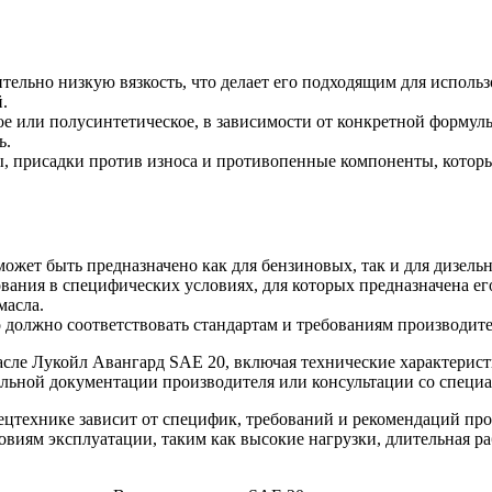
тельно низкую вязкость, что делает его подходящим для исполь
.
ое или полусинтетическое, в зависимости от конкретной формул
ь.
, присадки против износа и противопенные компоненты, которы
ожет быть предназначено как для бензиновых, так и для дизель
вания в специфических условиях, для которых предназначена его
масла.
 должно соответствовать стандартам и требованиям производит
сле Лукойл Авангард SAE 20, включая технические характерист
альной документации производителя или консультации со специ
ецтехнике зависит от специфик, требований и рекомендаций пр
овиям эксплуатации, таким как высокие нагрузки, длительная р