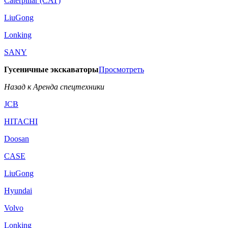
Caterpillar (CAT)
LiuGong
Lonking
SANY
Гусеничные экскаваторы
Просмотреть
Назад к Аренда спецтехники
JCB
HITACHI
Doosan
CASE
LiuGong
Hyundai
Volvo
Lonking