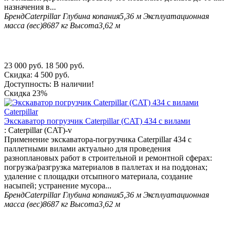
назначения в...
Бренд
Caterpillar
Глубина копания
5,36 м
Эксплуатационная
масса (вес)
8687 кг
Высота
3,62 м
23 000
руб.
18 500
руб.
Скидка:
4 500
руб.
Доступность:
В наличии!
Скидка
23%
Экскаватор погрузчик Caterpillar (CAT) 434 с вилами
:
Caterpillar (CAT)-v
Применение экскаватора-погрузчика Caterpillar 434 с
паллетными вилами актуально для проведения
разноплановых работ в строительной и ремонтной сферах:
погрузка/разгрузка материалов в паллетах и на поддонах;
удаление с площадки отсыпного материала, создание
насыпей; устранение мусора...
Бренд
Caterpillar
Глубина копания
5,36 м
Эксплуатационная
масса (вес)
8687 кг
Высота
3,62 м