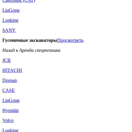
Caterpillar (CAT)
LiuGong
Lonking
SANY
Гусеничные экскаваторы
Просмотреть
Назад к Аренда спецтехники
JCB
HITACHI
Doosan
CASE
LiuGong
Hyundai
Volvo
Lonking