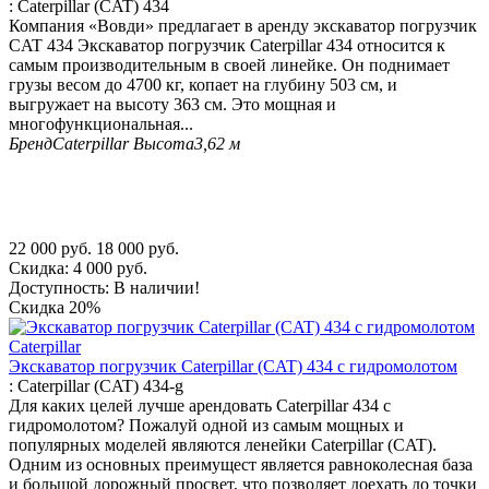
:
Caterpillar (CAT) 434
Компания «Вовди» предлагает в аренду экскаватор погрузчик
CAT 434 Экскаватор погрузчик Caterpillar 434 относится к
самым производительным в своей линейке. Он поднимает
грузы весом до 4700 кг, копает на глубину 503 см, и
выгружает на высоту 363 см. Это мощная и
многофункциональная...
Бренд
Caterpillar
Высота
3,62 м
22 000
руб.
18 000
руб.
Скидка:
4 000
руб.
Доступность:
В наличии!
Скидка
20%
Экскаватор погрузчик Caterpillar (CAT) 434 с гидромолотом
:
Caterpillar (CAT) 434-g
Для каких целей лучше арендовать Caterpillar 434 с
гидромолотом? Пожалуй одной из самым мощных и
популярных моделей являются ленейки Caterpillar (CAT).
Одним из основных преимущест является равноколесная база
и большой дорожный просвет, что позволяет доехать до точки