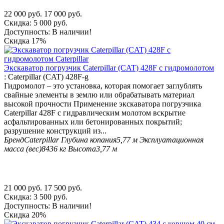
22 000
руб.
17 000
руб.
Скидка:
5 000
руб.
Доступность:
В наличии!
Скидка
17%
Экскаватор погрузчик Caterpillar (CAT) 428F с гидромолотом
:
Caterpillar (CAT) 428F-g
Гидромолот – это установка, которая помогает заглублять
свайные элементы в землю или обрабатывать материал
высокой прочности Применение экскаватора погрузчика
Caterpillar 428F с гидравлическим молотом вскрытие
асфальтированных или бетонированных покрытий;
разрушение конструкций из...
Бренд
Caterpillar
Глубина копания
5,77 м
Эксплуатационная
масса (вес)
8436 кг
Высота
3,77 м
21 000
руб.
17 500
руб.
Скидка:
3 500
руб.
Доступность:
В наличии!
Скидка
20%