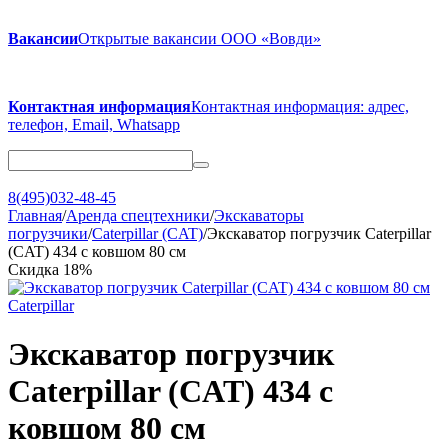
Вакансии
Открытые вакансии ООО «Вовди»
Контактная информация
Контактная информация: адрес,
телефон, Email, Whatsapp
8(495)032-48-45
Главная
/
Аренда спецтехники
/
Экскаваторы
погрузчики
/
Caterpillar (CAT)
/
Экскаватор погрузчик Caterpillar
(CAT) 434 с ковшом 80 см
Скидка
18%
Экскаватор погрузчик
Caterpillar (CAT) 434 с
ковшом 80 см