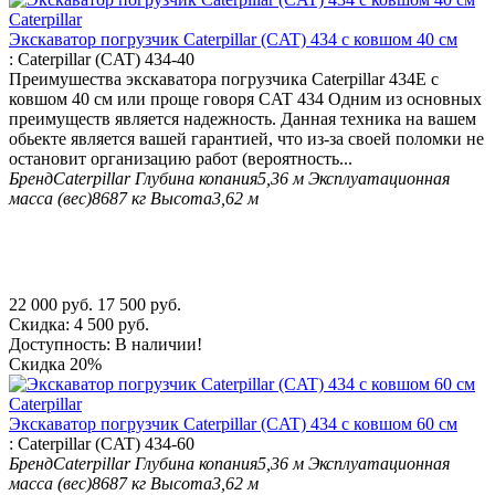
Экскаватор погрузчик Caterpillar (CAT) 434 с ковшом 40 см
:
Caterpillar (CAT) 434-40
Преимушества экскаватора погрузчика Caterpillar 434E с
ковшом 40 см или проще говоря CAT 434 Одним из основных
преимуществ является надежность. Данная техника на вашем
обьекте является вашей гарантией, что из-за своей поломки не
остановит организацию работ (вероятность...
Бренд
Caterpillar
Глубина копания
5,36 м
Эксплуатационная
масса (вес)
8687 кг
Высота
3,62 м
22 000
руб.
17 500
руб.
Скидка:
4 500
руб.
Доступность:
В наличии!
Скидка
20%
Экскаватор погрузчик Caterpillar (CAT) 434 с ковшом 60 см
:
Caterpillar (CAT) 434-60
Бренд
Caterpillar
Глубина копания
5,36 м
Эксплуатационная
масса (вес)
8687 кг
Высота
3,62 м