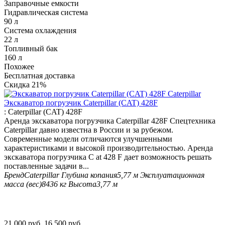
Заправочные емкости
Гидравлическая система
90 л
Система охлаждения
22 л
Топливный бак
160 л
Похожее
Бесплатная доставка
Скидка
21%
Экскаватор погрузчик Caterpillar (CAT) 428F
:
Caterpillar (CAT) 428F
Аренда экскаватора погрузчика Caterpillar 428F Спецтехника
Caterpillar давно известна в России и за рубежом.
Современные модели отличаются улучшенными
характеристиками и высокой производительностью. Аренда
экскаватора погрузчика C at 428 F дает возможность решать
поставленные задачи в...
Бренд
Caterpillar
Глубина копания
5,77 м
Эксплуатационная
масса (вес)
8436 кг
Высота
3,77 м
21 000
руб.
16 500
руб.