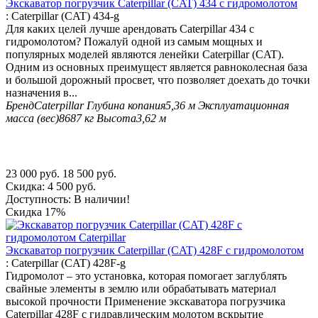
Экскаватор погрузчик Caterpillar (CAT) 434 с гидромолотом
:
Caterpillar (CAT) 434-g
Для каких целей лучше арендовать Caterpillar 434 с
гидромолотом? Пожалуй одной из самым мощных и
популярных моделей являются ленейки Caterpillar (CAT).
Одним из основных преимущест является равноколесная база
и большой дорожный просвет, что позволяет доехать до точки
назначения в...
Бренд
Caterpillar
Глубина копания
5,36 м
Эксплуатационная
масса (вес)
8687 кг
Высота
3,62 м
23 000
руб.
18 500
руб.
Скидка:
4 500
руб.
Доступность:
В наличии!
Скидка
17%
Экскаватор погрузчик Caterpillar (CAT) 428F с гидромолотом
:
Caterpillar (CAT) 428F-g
Гидромолот – это установка, которая помогает заглублять
свайные элементы в землю или обрабатывать материал
высокой прочности Применение экскаватора погрузчика
Caterpillar 428F с гидравлическим молотом вскрытие