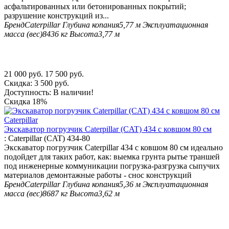
асфальтированных или бетонированных покрытий;
разрушение конструкций из...
Бренд
Caterpillar
Глубина копания
5,77 м
Эксплуатационная
масса (вес)
8436 кг
Высота
3,77 м
21 000
руб.
17 500
руб.
Скидка:
3 500
руб.
Доступность:
В наличии!
Скидка
18%
Экскаватор погрузчик Caterpillar (CAT) 434 с ковшом 80 см
:
Caterpillar (CAT) 434-80
Экскаватор погрузчик Caterpillar 434 с ковшом 80 см идеально
подойдет для таких работ, как: выемка грунта рытье траншей
под инженерные коммуникации погрузка-разгрузка сыпучих
материалов демонтажные работы - снос конструкций
Бренд
Caterpillar
Глубина копания
5,36 м
Эксплуатационная
масса (вес)
8687 кг
Высота
3,62 м