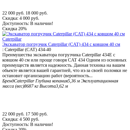
22 000
руб.
18 000
руб.
Скидка:
4 000
руб.
Доступность:
В наличии!
Скидка
20%
Экскаватор погрузчик Caterpillar (CAT) 434 с ковшом 40 см
:
Caterpillar (CAT) 434-40
Преимушества экскаватора погрузчика Caterpillar 434E с
ковшом 40 см или проще говоря CAT 434 Одним из основных
преимуществ является надежность. Данная техника на вашем
обьекте является вашей гарантией, что из-за своей поломки не
остановит организацию работ (вероятность...
Бренд
Caterpillar
Глубина копания
5,36 м
Эксплуатационная
масса (вес)
8687 кг
Высота
3,62 м
22 000
руб.
17 500
руб.
Скидка:
4 500
руб.
Доступность:
В наличии!
Скидка
20%