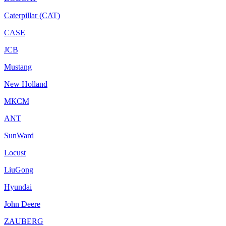
Caterpillar (CAT)
CASE
JCB
Mustang
New Holland
МКСМ
ANT
SunWard
Locust
LiuGong
Hyundai
John Deere
ZAUBERG