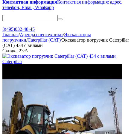
Контактная информация
Контактная информация: адрес,
телефон, Email, Whatsapp
8(495)032-48-45
Главная
/
Аренда спецтехники
/
Экскаваторы
погрузчики
/
Caterpillar (CAT)
/
Экскаватор погрузчик Caterpillar
(CAT) 434 с вилами
Скидка
23%