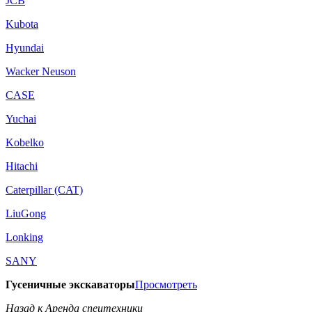
JCB
Kubota
Hyundai
Wacker Neuson
CASE
Yuchai
Kobelko
Hitachi
Caterpillar (CAT)
LiuGong
Lonking
SANY
Гусеничные экскаваторы
Просмотреть
Назад к Аренда спецтехники