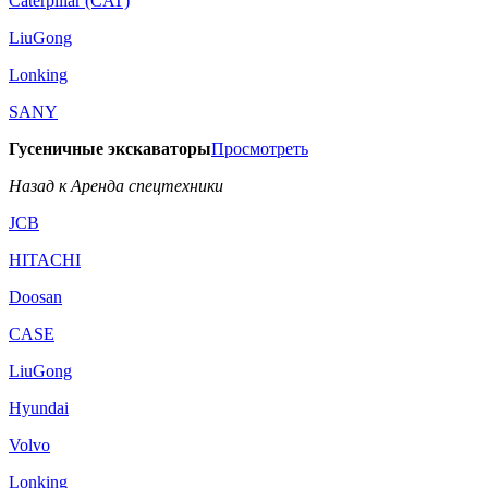
Caterpillar (CAT)
LiuGong
Lonking
SANY
Гусеничные экскаваторы
Просмотреть
Назад к Аренда спецтехники
JCB
HITACHI
Doosan
CASE
LiuGong
Hyundai
Volvo
Lonking