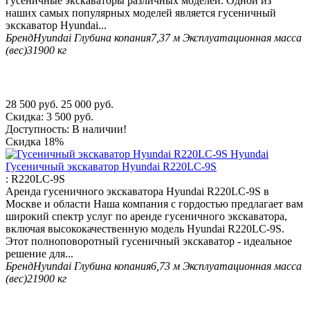
гусеничные экскаваторы различных моделей. Одной из
наших самых популярных моделей является гусеничный
экскаватор Hyundai...
Бренд
Hyundai
Глубина копания
7,37 м
Эксплуатационная масса
(вес)
31900 кг
28 500
руб.
25 000
руб.
Скидка:
3 500
руб.
Доступность:
В наличии!
Скидка
18%
Гусеничный экскаватор Hyundai R220LC-9S
:
R220LC-9S
Аренда гусеничного экскаватора Hyundai R220LC-9S в
Москве и области Наша компания с гордостью предлагает вам
широкий спектр услуг по аренде гусеничного экскаватора,
включая высококачественную модель Hyundai R220LC-9S.
Этот полноповоротный гусеничный экскаватор - идеальное
решение для...
Бренд
Hyundai
Глубина копания
6,73 м
Эксплуатационная масса
(вес)
21900 кг