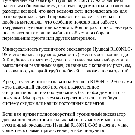
Гусеничные экскаваторы Hyundai R180NLC-9S оснащены
навесным оборудованием, включая гидромолоты и различные
размеры ковшей, что дает возможность использовать их для
разнообразных задач. Гидромолот позволяет разрушать и
дробить материалы, что особенно полезно при работе с
твердыми грунтами или камнями. Ковши различных размеров
позволяют оптимально выбирать объем для сбора и
перемещения грунта или других материалов.
Универсальность гусеничного экскаватора Hyundai R180NLC-
9S и его большая грузоподъемность (вместимость ковшей до
XX кубических метров) делают его идеальным выбором для
выполнения различных задач, связанных с копанием рвов, ям,
котлованов, укладкой труб и кабелей, а также сносом зданий.
Аренда гусеничного экскаватора Hyundai R180NLC-9S с нами
- это надежный способ получить качественное
специализированное оборудование, без необходимости его
покупки. Мы предлагаем конкурентные цены и гибкую
систему скидок для наших постоянных клиентов.
Если вам нужен полноповоротный гусеничный экскаватор
для выполнения строительных работ, вы можете заказать
гусеничный экскаватор Hyundai R180NLC-9S в аренду у нас.
Свяжитесь с нами прямо сейчас, чтобы получить