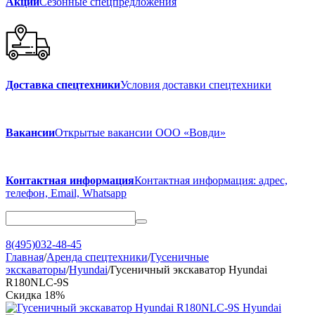
Акции
Сезонные спецпредложения
Доставка спецтехники
Условия доставки спецтехники
Вакансии
Открытые вакансии ООО «Вовди»
Контактная информация
Контактная информация: адрес,
телефон, Email, Whatsapp
8(495)032-48-45
Главная
/
Аренда спецтехники
/
Гусеничные
экскаваторы
/
Hyundai
/
Гусеничный экскаватор Hyundai
R180NLC-9S
Скидка
18%