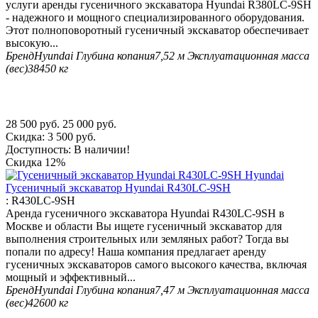
услуги аренды гусеничного экскаватора Hyundai R380LC-9SH
- надежного и мощного специализированного оборудования.
Этот полноповоротный гусеничный экскаватор обеспечивает
высокую...
Бренд
Hyundai
Глубина копания
7,52 м
Эксплуатационная масса
(вес)
38450 кг
28 500
руб.
25 000
руб.
Скидка:
3 500
руб.
Доступность:
В наличии!
Скидка
12%
Гусеничный экскаватор Hyundai R430LC-9SH
:
R430LC-9SH
Аренда гусеничного экскаватора Hyundai R430LC-9SH в
Москве и области Вы ищете гусеничный экскаватор для
выполнения строительных или земляных работ? Тогда вы
попали по адресу! Наша компания предлагает аренду
гусеничных экскаваторов самого высокого качества, включая
мощный и эффективный...
Бренд
Hyundai
Глубина копания
7,47 м
Эксплуатационная масса
(вес)
42600 кг