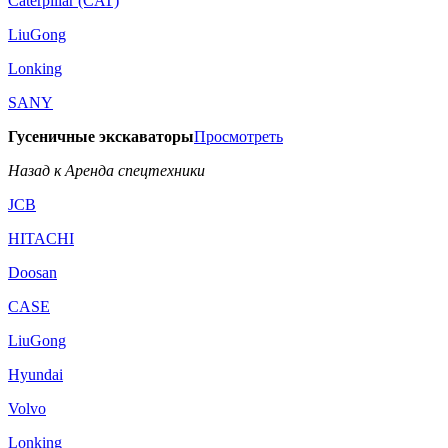
Caterpillar (CAT)
LiuGong
Lonking
SANY
Гусеничные экскаваторы
Просмотреть
Назад к Аренда спецтехники
JCB
HITACHI
Doosan
CASE
LiuGong
Hyundai
Volvo
Lonking