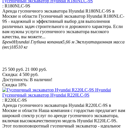
Гусеничный экскаватор Hyundai R180NLC-9S
:
R180NLC-9S
Аренда гусеничного экскаватора Hyundai R180NLC-9S в
Москве и области Гусеничный экскаватор Hyundai R180NLC-
9S - надежный и эффективный выбор для выполнения
различных задач строительного и дорожного характера. Если
вам нужны услуги гусеничного экскаватора высокого
качества, вы можете...
Бренд
Hyundai
Глубина копания
5,66 м
Эксплуатационная масса
(вес)
18510 кг
25 500
руб.
21 000
руб.
Скидка:
4 500
руб.
Доступность:
В наличии!
Скидка
18%
Гусеничный экскаватор Hyundai R220LC-9S
:
R220LC-9S
Аренда гусеничного экскаватора Hyundai R220LC-9S в
Москве и области Наша компания с гордостью предлагает вам
широкий спектр услуг по аренде гусеничного экскаватора,
включая высококачественную модель Hyundai R220LC-9S.
Этот полноповоротный гусеничный экскаватор - идеальное