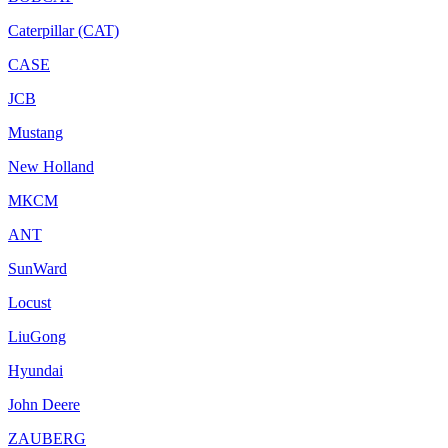
Caterpillar (CAT)
CASE
JCB
Mustang
New Holland
МКСМ
ANT
SunWard
Locust
LiuGong
Hyundai
John Deere
ZAUBERG