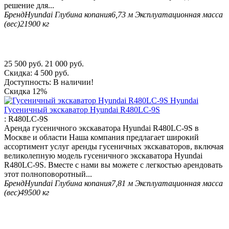
решение для...
Бренд
Hyundai
Глубина копания
6,73 м
Эксплуатационная масса
(вес)
21900 кг
25 500
руб.
21 000
руб.
Скидка:
4 500
руб.
Доступность:
В наличии!
Скидка
12%
Гусеничный экскаватор Hyundai R480LC-9S
:
R480LC-9S
Аренда гусеничного экскаватора Hyundai R480LC-9S в
Москве и области Наша компания предлагает широкий
ассортимент услуг аренды гусеничных экскаваторов, включая
великолепную модель гусеничного экскаватора Hyundai
R480LC-9S. Вместе с нами вы можете с легкостью арендовать
этот полноповоротный...
Бренд
Hyundai
Глубина копания
7,81 м
Эксплуатационная масса
(вес)
49500 кг