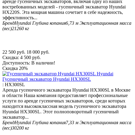
аренде гусеничных экскаваторов, включая одну из наших
востребованных моделей - гусеничный экскаватор Hyundai
HX220S. Эта мощная машина сочетает в себе надежность,
эффективность...
Бренд
Hyundai
Глубина копания
6,73 м
Эксплуатационная масса
(вес)
21260 кг
22 500
руб.
18 000
руб.
Скидка:
4 500
руб.
Доступность:
В наличии!
Скидка
20%
Гусеничный экскаватор Hyundai HX300SL
:
HX300SL
Аренда гусеничного экскаватора Hyundai HX300SL в Москве
и области Наша компания предоставляет профессиональные
услуги по аренде гусеничных экскаваторов, среди которых
находится высококлассная модель гусеничного экскаватора
Hyundai HX300SL. Этот полноповоротный гусеничный
экскаватор...
Бренд
Hyundai
Глубина копания
7,33 м
Эксплуатационная масса
(вес)
30200 кг