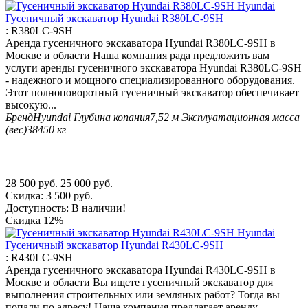
Гусеничный экскаватор Hyundai R380LC-9SH
:
R380LC-9SH
Аренда гусеничного экскаватора Hyundai R380LC-9SH в
Москве и области Наша компания рада предложить вам
услуги аренды гусеничного экскаватора Hyundai R380LC-9SH
- надежного и мощного специализированного оборудования.
Этот полноповоротный гусеничный экскаватор обеспечивает
высокую...
Бренд
Hyundai
Глубина копания
7,52 м
Эксплуатационная масса
(вес)
38450 кг
28 500
руб.
25 000
руб.
Скидка:
3 500
руб.
Доступность:
В наличии!
Скидка
12%
Гусеничный экскаватор Hyundai R430LC-9SH
:
R430LC-9SH
Аренда гусеничного экскаватора Hyundai R430LC-9SH в
Москве и области Вы ищете гусеничный экскаватор для
выполнения строительных или земляных работ? Тогда вы
попали по адресу! Наша компания предлагает аренду