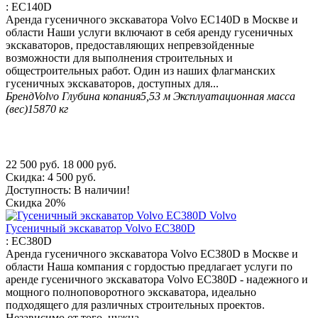
:
EC140D
Аренда гусеничного экскаватора Volvo EC140D в Москве и
области Наши услуги включают в себя аренду гусеничных
экскаваторов, предоставляющих непревзойденные
возможности для выполнения строительных и
общестроительных работ. Один из наших флагманских
гусеничных экскаваторов, доступных для...
Бренд
Volvo
Глубина копания
5,53 м
Эксплуатационная масса
(вес)
15870 кг
22 500
руб.
18 000
руб.
Скидка:
4 500
руб.
Доступность:
В наличии!
Скидка
20%
Гусеничный экскаватор Volvo EC380D
:
EC380D
Аренда гусеничного экскаватора Volvo EC380D в Москве и
области Наша компания с гордостью предлагает услуги по
аренде гусеничного экскаватора Volvo EC380D - надежного и
мощного полноповоротного экскаватора, идеально
подходящего для различных строительных проектов.
Независимо от того, нужна...