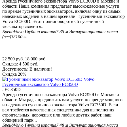
Аренда гусеничного экскаватора Volvo EC300D в Москве и
области Наша компания предлагает высококлассные услуги
по аренде гусеничных экскаваторов, включая одну из самых
надежных моделей в нашем арсенале - гусеничный экскаватор
Volvo EC300D. Этот полноповоротный гусеничный
экскаватор является...
Бренд
Volvo
Глубина копания
7,35 м
Эксплуатационная масса
(вес)
33100 кг
22 500
руб.
18 000
руб.
Скидка:
4 500
руб.
Доступность:
В наличии!
Скидка
20%
Гусеничный экскаватор Volvo EC350D
:
EC350D
Аренда гусеничного экскаватора Volvo EC350D в Москве и
области Мы рады предложить вам услуги по аренде мощного
и надежного гусеничного экскаватора Volvo EC350D. Если
вам требуется качественная спецтехника для выполнения
строительных, дорожных или любых других работ, наш
обширный парк...
Бренд
Volvo
Глубина копания
7,48 м
Эксплуатационная масса