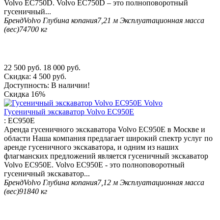
Volvo EC750D. Volvo EC750D – это полноповоротный
гусеничный...
Бренд
Volvo
Глубина копания
7,21 м
Эксплуатационная масса
(вес)
74700 кг
22 500
руб.
18 000
руб.
Скидка:
4 500
руб.
Доступность:
В наличии!
Скидка
16%
Гусеничный экскаватор Volvo EC950E
:
EC950E
Аренда гусеничного экскаватора Volvo EC950E в Москве и
области Наша компания предлагает широкий спектр услуг по
аренде гусеничного экскаватора, и одним из наших
флагманских предложений является гусеничный экскаватор
Volvo EC950E. Volvo EC950E - это полноповоротный
гусеничный экскаватор...
Бренд
Volvo
Глубина копания
7,12 м
Эксплуатационная масса
(вес)
91840 кг