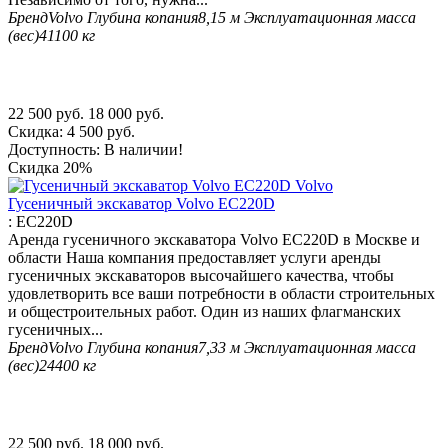
Бренд
Volvo
Глубина копания
8,15 м
Эксплуатационная масса
(вес)
41100 кг
22 500
руб.
18 000
руб.
Скидка:
4 500
руб.
Доступность:
В наличии!
Скидка
20%
Гусеничный экскаватор Volvo EC220D
:
EC220D
Аренда гусеничного экскаватора Volvo EC220D в Москве и
области Наша компания предоставляет услуги аренды
гусеничных экскаваторов высочайшего качества, чтобы
удовлетворить все ваши потребности в области строительных
и общестроительных работ. Один из наших флагманских
гусеничных...
Бренд
Volvo
Глубина копания
7,33 м
Эксплуатационная масса
(вес)
24400 кг
22 500
руб.
18 000
руб.