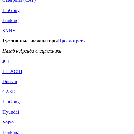
Caterpillar (CAT)
LiuGong
Lonking
SANY
Гусеничные экскаваторы
Просмотреть
Назад к Аренда спецтехники
JCB
HITACHI
Doosan
CASE
LiuGong
Hyundai
Volvo
Lonking