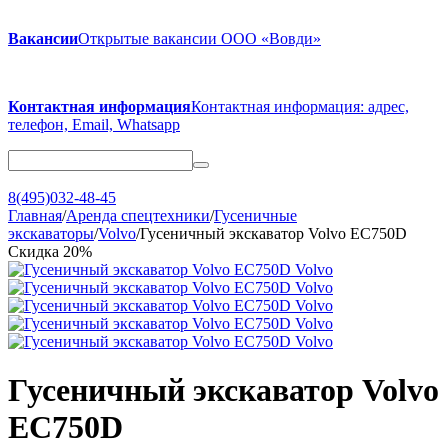
Вакансии
Открытые вакансии ООО «Вовди»
Контактная информация
Контактная информация: адрес,
телефон, Email, Whatsapp
8(495)032-48-45
Главная
/
Аренда спецтехники
/
Гусеничные
экскаваторы
/
Volvo
/
Гусеничный экскаватор Volvo EC750D
Скидка
20%
Гусеничный экскаватор Volvo
EC750D