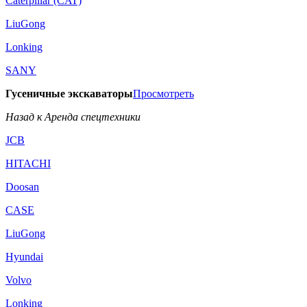
Caterpillar (CAT)
LiuGong
Lonking
SANY
Гусеничные экскаваторы
Просмотреть
Назад к Аренда спецтехники
JCB
HITACHI
Doosan
CASE
LiuGong
Hyundai
Volvo
Lonking