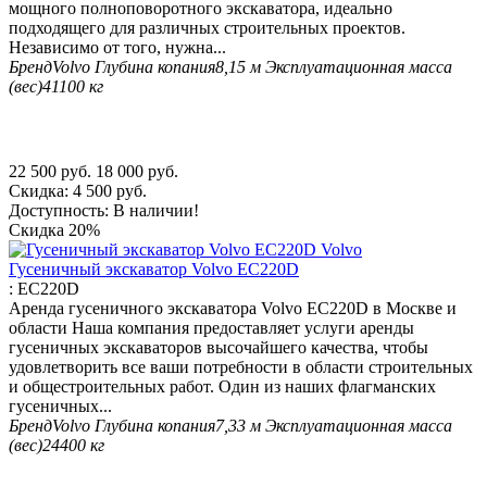
мощного полноповоротного экскаватора, идеально
подходящего для различных строительных проектов.
Независимо от того, нужна...
Бренд
Volvo
Глубина копания
8,15 м
Эксплуатационная масса
(вес)
41100 кг
22 500
руб.
18 000
руб.
Скидка:
4 500
руб.
Доступность:
В наличии!
Скидка
20%
Гусеничный экскаватор Volvo EC220D
:
EC220D
Аренда гусеничного экскаватора Volvo EC220D в Москве и
области Наша компания предоставляет услуги аренды
гусеничных экскаваторов высочайшего качества, чтобы
удовлетворить все ваши потребности в области строительных
и общестроительных работ. Один из наших флагманских
гусеничных...
Бренд
Volvo
Глубина копания
7,33 м
Эксплуатационная масса
(вес)
24400 кг