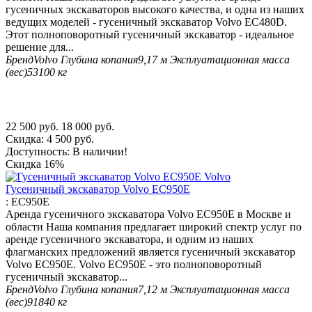
гусеничных экскаваторов высокого качества, и одна из наших
ведущих моделей - гусеничный экскаватор Volvo EC480D.
Этот полноповоротный гусеничный экскаватор - идеальное
решение для...
Бренд
Volvo
Глубина копания
9,17 м
Эксплуатационная масса
(вес)
53100 кг
22 500
руб.
18 000
руб.
Скидка:
4 500
руб.
Доступность:
В наличии!
Скидка
16%
Гусеничный экскаватор Volvo EC950E
:
EC950E
Аренда гусеничного экскаватора Volvo EC950E в Москве и
области Наша компания предлагает широкий спектр услуг по
аренде гусеничного экскаватора, и одним из наших
флагманских предложений является гусеничный экскаватор
Volvo EC950E. Volvo EC950E - это полноповоротный
гусеничный экскаватор...
Бренд
Volvo
Глубина копания
7,12 м
Эксплуатационная масса
(вес)
91840 кг