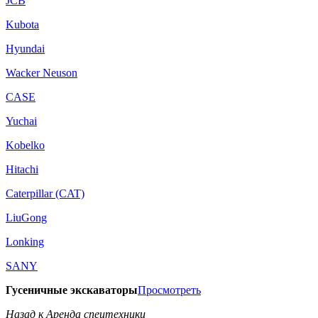
JCB
Kubota
Hyundai
Wacker Neuson
CASE
Yuchai
Kobelko
Hitachi
Caterpillar (CAT)
LiuGong
Lonking
SANY
Гусеничные экскаваторы
Просмотреть
Назад к Аренда спецтехники