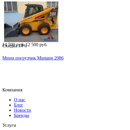
14 500
руб.
12 500
руб.
Скидка
14%
Мини погрузчик Mustang 2086
Компания
О нас
Блог
Новости
Бренды
Услуги