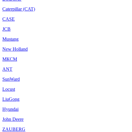
Caterpillar (CAT)
CASE
JCB
Mustang
New Holland
МКСМ
ANT
SunWard
Locust
LiuGong
Hyundai
John Deere
ZAUBERG