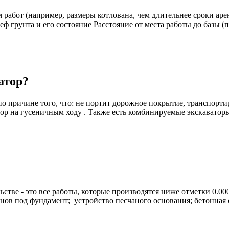
 работ (например, размеры котлована, чем длительнее сроки аре
еф грунта и его состояние Расстояние от места работы до базы (п
атор?
по причине того, что: не портит дорожное покрытие, транспорти
ор на гусеничным ходу . Также есть комбинируемые экскаваторы 
тве - это все работы, которые производятся ниже отметки 0.000
нов под фундамент; устройство песчаного основания; бетонная с